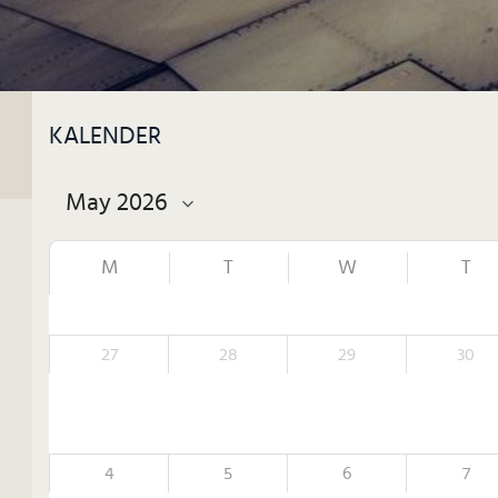
KALENDER
M
T
W
T
27
28
29
30
4
5
6
7