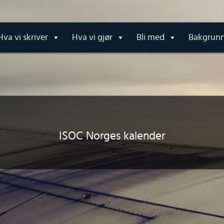
Hva vi skriver
Hva vi gjør
Bli med
Bakgrun
ISOC Norges kalender