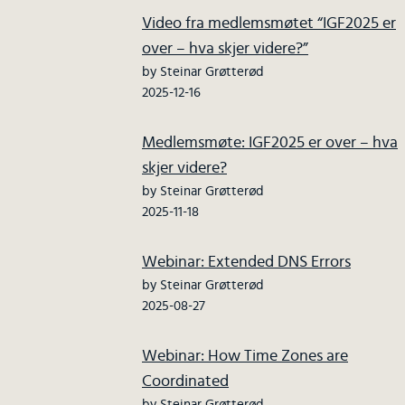
Video fra medlemsmøtet “IGF2025 er
over – hva skjer videre?”
by Steinar Grøtterød
2025-12-16
Medlemsmøte: IGF2025 er over – hva
skjer videre?
by Steinar Grøtterød
2025-11-18
Webinar: Extended DNS Errors
by Steinar Grøtterød
2025-08-27
Webinar: How Time Zones are
Coordinated
by Steinar Grøtterød