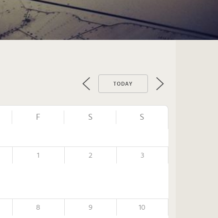
TODAY
F
S
S
1
2
3
8
9
10