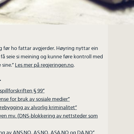
 før ho fattar avgjerder. Høyring nyttar ein
 få seie si meining og kunne føre kontroll med
 sine.”
Les mer på regjeringen.no
.
r
spillforskriften § 99”
ense for bruk av sosiale medier”
orebygging av alvorlig kriminalitet”
oven mv. (DNS-blokkering av nettsteder som
ering av ANS.NO, AS.NO, ASA.NO og DA.NO”