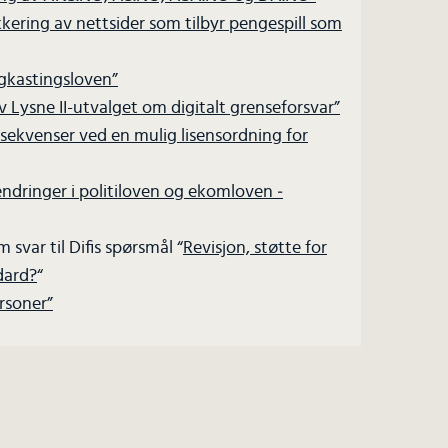
ring av nettsider som tilbyr pengespill som
ingkastingsloven”
v Lysne II-utvalget om digitalt grenseforsvar”
sekvenser ved en mulig lisensordning for
l endringer i politiloven og ekomloven ­
svar til Difis spørsmål “
Revisjon, støtte for
dard?
“
rsoner”