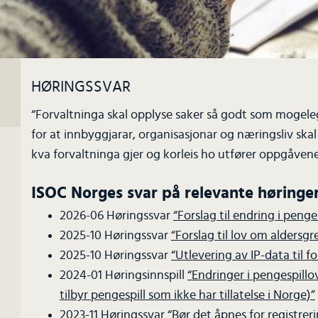
HØRINGSSVAR
“Forvaltninga skal opplyse saker så godt som mogeleg
for at innbyggjarar, organisasjonar og næringsliv skal
kva forvaltninga gjer og korleis ho utfører oppgåvene
ISOC Norges svar på relevante høringe
2026-06 Høringssvar
“Forslag til endring i penge
2025-10 Høringssvar
“Forslag til lov om aldersgr
2025-10 Høringssvar
“Utlevering av IP-data til f
2024-01 Høringsinnspill
“Endringer i pengespill
tilbyr pengespill som ikke har tillatelse i Norge)”
2023-11 Høringssvar
“Bør det åpnes for registr