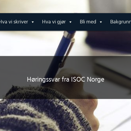
Hva vi skriver
Hva vi gjør
Bli med
Bakgrun
Høringssvar fra ISOC Norge