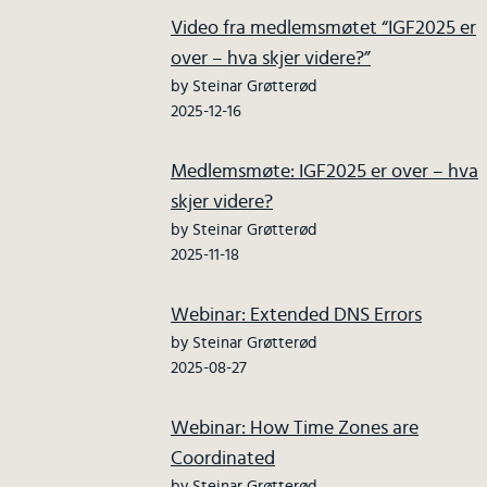
Video fra medlemsmøtet “IGF2025 er
over – hva skjer videre?”
by Steinar Grøtterød
2025-12-16
Medlemsmøte: IGF2025 er over – hva
skjer videre?
by Steinar Grøtterød
2025-11-18
Webinar: Extended DNS Errors
by Steinar Grøtterød
2025-08-27
Webinar: How Time Zones are
Coordinated
by Steinar Grøtterød